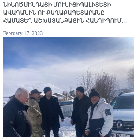
ՆԻՆՈԾՄԻՆԴԱՅԻ ՄՈՒՆԻՑԻՊԱԼԻՏԵՏԻ
ԱՎԱԳԱՆԻՆ ՈՒ ՔԱՂԱՔԱՊԵՏԱՐԱՆԸ
ՀԱՄԱՏԵՂ ԱՇԽԱՏԱՆՔԱՅԻՆ ՀԱՆԴԻՊՈՒՄ
ԱՆՑԿԱՑՐԵՑԻՆ
February 17, 2023