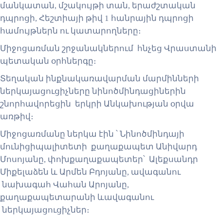
մանկատան, մշակույթի տան, երաժշտական ​​
դպրոցի, Հեշտիայի թիվ 1 հանրային դպրոցի
համույթներն ու կատարողները։
Միջոցառման շրջանակներում հնչեց Վրաստանի
պետական ​​օրհներգը։
Տեղական ինքնակառավարման մարմինների
ներկայացուցիչները նինոծմինդացիներին
շնորհավորեցին երկրի Անկախության օրվա
առթիվ։
Միջոցառմանը ներկա էին ՝ Նինոծմինդայի
մունիցիպալիտետի քաղաքապետ Անիվարդ
Մոսոյանը, փոխքաղաքապետեր՝ Ալեքսանդր
Միքելաձեն և Արմեն Բդոյանը, ավագանու
նախագահ Վահան Արոյանը,
քաղաքապետարանի ևավագանու
ներկայացուցիչներ։