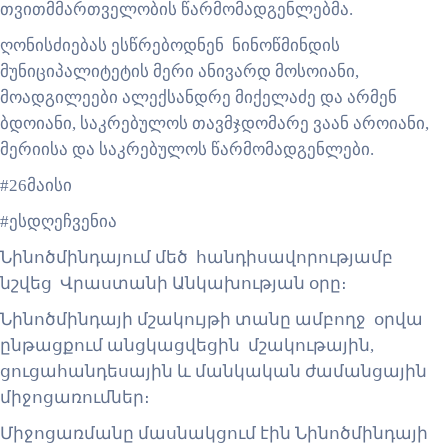
თვითმმართველობის წარმომადგენლებმა.
ღონისძიებას ესწრებოდნენ ნინოწმინდის
მუნიციპალიტეტის მერი ანივარდ მოსოიანი,
მოადგილეები ალექსანდრე მიქელაძე და არმენ
ბდოიანი, საკრებულოს თავმჯდომარე ვაან აროიანი,
მერიისა და საკრებულოს წარმომადგენლები.
#26მაისი
#ესდღეჩვენია
Նինոծմինդայում մեծ հանդիսավորությամբ
նշվեց Վրաստանի Անկախության օրը։
Նինոծմինդայի մշակույթի տանը ամբողջ օրվա
ընթացքում անցկացվեցին մշակութային,
ցուցահանդեսային և մանկական ժամանցային
միջոցառումներ։
Միջոցառմանը մասնակցում էին Նինոծմինդայի