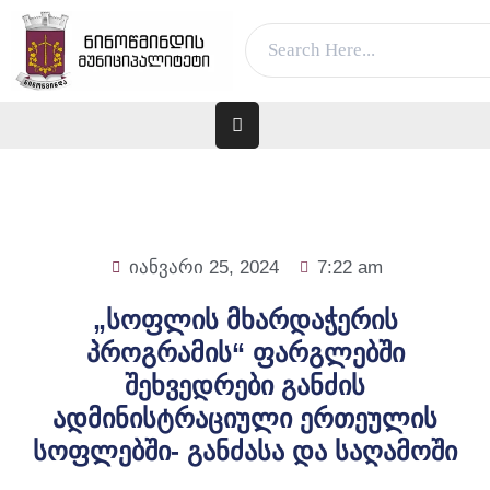
ვებ გვერდი მუშაობს სატესტო რეჟიმში
კარგი!
ᲛᲗᲐᲕᲐᲠᲘ
ᲛᲣᲜᲘᲪᲘᲞᲐᲚᲘᲢᲔᲢᲘᲡ
ᲨᲔᲡᲐᲮᲔᲑ
ᲐᲓᲒᲘᲚᲝᲑᲠᲘᲕᲘ
იანვარი 25, 2024
7:22 am
ᲮᲔᲚᲘᲡᲣᲤᲚᲔᲑᲐ
„სოფლის მხარდაჭერის
ᲛᲔᲠᲘᲐ
ᲓᲐ
პროგრამის“ ფარგლებში
ᲛᲔᲠᲘ
შეხვედრები განძის
ადმინისტრაციული ერთეულის
ᲛᲝᲥᲐᲚᲐᲥᲔᲡ
სოფლებში- განძასა და საღამოში
ᲑᲘᲖᲜᲔᲡᲡ