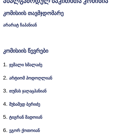
ახალგაზრდულ საკითხთა კომისია
ᲡᲔᲠᲕᲘᲡᲔᲑᲘ
კომისიის თავმჯდომარე
ᲡᲐᲯᲐᲠᲝ
არარატ ჩაპანიან
ᲘᲜᲤᲝᲠᲛᲐᲪᲘᲐ
კომისიის წევრები
ჯემალი ხმალაძე
არტიომ პოდოღლიან
თუმას ჯაღაცპანიან
მუხამედ ბერიძე
ტიგრან მადოიან
ეგორ ქოთოიან