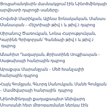
Ցուցահանդեսին մասնակցում էին Նինոծմինդայի
արվեստի դպրոցի սաները։
Հովսեփ Մարիկյան, Ալինա Տոնականյան, Մանաս
Մանասյան – Հեշտիայի թիվ 1 և թիվ 2 դպրոց
Սիրանուշ Ծառուկյան, Նոնա Հարությունյան,
Կարինե Գրիգորյան՝ Գանձայի թիվ 1 և թիվ 2
դպրոց
Անահիտ Ղազարյան, Քրիստինե Սուքիասյան –
Սաթախայի հանրային դպրոց
Արաքսյա Մարանջյան – Մեծ Խանչալիի
հանրային դպրոց
Հայկ Գոմցյան, Գևորգ Մանուկյան, Մանե Գոմցյան
– Մամծվարայի հանրային դպրոց
Նինոծմինդայի քաղաքապետ Անիվարդ
Մոսոյանի հետ միջոցառմանը ներկա էին