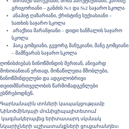
სირანუშ წარუკიანი, ნონა ჰარუტიუნიანი, კარინე
გრიგორიანი – განძის №1 და №2 საჯარო სკოლა
ანაჰიტ ღაზარიანი, ქრისტინე სუქიასიანი –
სათხის საჯარო სკოლა
არაქსია მარანჯიანი – დიდი ხანჩალის საჯარო
სკოლა
ჰაიკ გომციანი, გევორგ მანუკიანი, მანე გომციანი
– მამწვარას საჯარო სკოლა
ღონისძიებას ნინოწმინდის მერთან, ანივარდ
მოსოიანთან ერთად, მონაწილეთა მშობლები,
ნინოწმინდელები და ადგილობრივი
თვითმმართველობის წარმომადგენლები
ესწრებოდნენ.
Գարնանային տոների կապակցությամբ
Նինոծմինդայի մունիցիպալիտետում
կազմակերպվեց երիտասարդ սկսնակ
նկարիչների աշխատանքների ցուցահանդես։