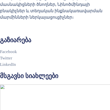
մասնակիցների ծնողներ, Նինոծմինդայի
բնակիչներ և տեղական ինքնակառավարման
մարմինների ներկայացուցիչներ։
გაზიარება
Facebook
Twitter
LinkedIn
მსგავსი სიახლეები