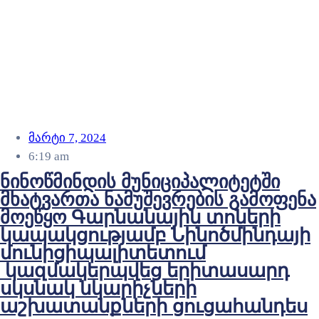
მარტი 7, 2024
6:19 am
ნინოწმინდის მუნიციპალიტეტში
მხატვართა ნამუშევრების გამოფენა
მოეწყო Գարնանային տոների
կապակցությամբ Նինոծմինդայի
մունիցիպալիտետում
կազմակերպվեց երիտասարդ
սկսնակ նկարիչների
աշխատանքների ցուցահանդես