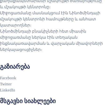
քաղաքապետարանի մշակույթի ծառայությունը
և մշակույթի կենտրոնը։
Միջոցառմանը մասնակցում էին Նինոծմինդայի
մշակույթի կենտրոնի համույթները և անհատ
կատարողներ։
Նինոծմինդայի բնակիչների հետ միասին
միջոցառմանը ներկա էին տեղական
ինքնակառավարման և վարչական միավորների
ներկայացուցիչներ։
გაზიარება
Facebook
Twitter
LinkedIn
მსგავსი სიახლეები