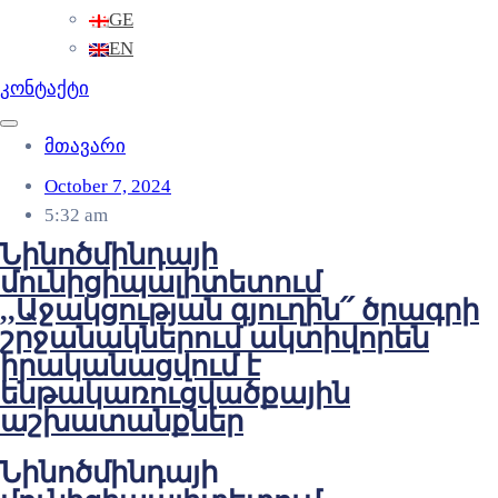
GE
EN
კონტაქტი
მთავარი
October 7, 2024
5:32 am
Նինոծմինդայի
մունիցիպալիտետում
,,Աջակցության գյուղին՛՛ ծրագրի
շրջանակներում ակտիվորեն
իրականացվում է
ենթակառուցվածքային
աշխատանքներ
Նինոծմինդայի