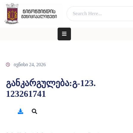
ვებ გვერდი მუშაობს სატესტო რეჟიმში
კარგი!
ᲛᲗᲐᲕᲐᲠᲘ
ᲛᲣᲜᲘᲪᲘᲞᲐᲚᲘᲢᲔᲢᲘᲡ
ᲨᲔᲡᲐᲮᲔᲑ
ᲐᲓᲒᲘᲚᲝᲑᲠᲘᲕᲘ
ივნისი 24, 2026
ᲮᲔᲚᲘᲡᲣᲤᲚᲔᲑᲐ
განკარგულება:გ-123.
ᲛᲔᲠᲘᲐ
123261741
ᲓᲐ
ᲛᲔᲠᲘ
ᲛᲝᲥᲐᲚᲐᲥᲔᲡ
ᲑᲘᲖᲜᲔᲡᲡ