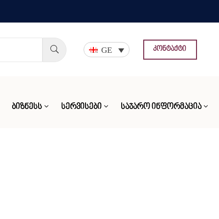
GE
კონტაქტი
ᲑᲘᲖᲜᲔᲡᲡ
ᲡᲔᲠᲕᲘᲡᲔᲑᲘ
ᲡᲐᲯᲐᲠᲝ ᲘᲜᲤᲝᲠᲛᲐᲪᲘᲐ