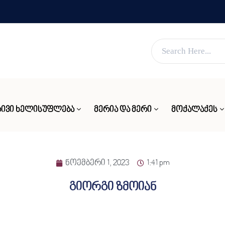
ვებ გვერდი მუშაობს სატესტო რეჟიმში
კარგი!
ᲘᲕᲘ ᲮᲔᲚᲘᲡᲣᲤᲚᲔᲑᲐ
ᲛᲔᲠᲘᲐ ᲓᲐ ᲛᲔᲠᲘ
ᲛᲝᲥᲐᲚᲐᲥᲔᲡ
ნოემბერი 1, 2023
1:41 pm
გიორგი ზმოიან