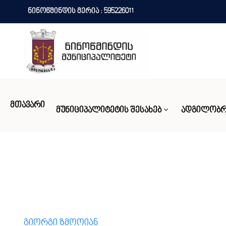
ნინოწმინდის მერია : 595226011
ᲛᲗᲐᲕᲐᲠᲘ
ᲛᲣᲜᲘᲪᲘᲞᲐᲚᲘᲢᲔᲢᲘᲡ ᲨᲔᲡᲐᲮᲔᲑ
ᲐᲓᲒᲘᲚᲝᲑᲠ
გიორგი ზმოოიან