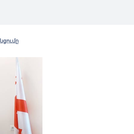
նցումը