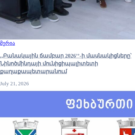
მერია
,,Բանակային ճամբար 2026’’-ի մասնակիցները՝
Նինոծմինդայի մունիցիպալիտետի
քաղաքապետարանում
July 21, 2026