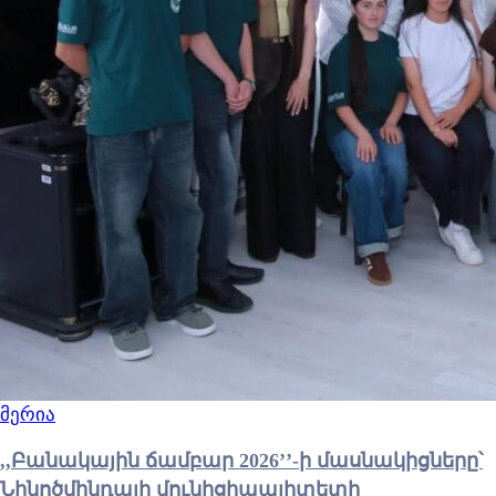
მერია
,,Բանակային ճամբար 2026’’-ի մասնակիցները՝
Նինոծմինդայի մունիցիպալիտետի