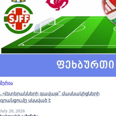
მერია
,,Վետերանների գավաթ՛՛ մասնակիցների
գրանցումը սկսված է
July 20, 2026