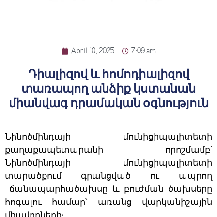
ᲑᲘᲖᲜᲔᲡᲡ
ᲡᲔᲠᲕᲘᲡᲔᲑᲘ
April 10, 2025
7:09 am
ᲡᲐᲯᲐᲠᲝ
ᲘᲜᲤᲝᲠᲛᲐᲪᲘᲐ
Դիալիզով և հոմոդիալիզով
տառապող անձիք կստանան
միանվագ դրամական օգնություն
Նինոծմինդայի մունիցիպալիտետի
քաղաքապետարանի որոշմամբ՝
Նինոծմինդայի մունիցիպալիտետի
տարածքում գրանցված ու ապրող
ճանապարհածախսը և բուժման ծախսերը
հոգալու համար՝ առանց վարկանիշային
միավորների։