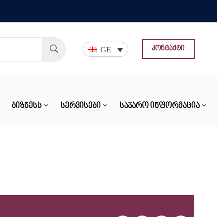
GE
კონტაქტი
ᲑᲘᲖᲜᲔᲡᲡ
ᲡᲔᲠᲕᲘᲡᲔᲑᲘ
ᲡᲐᲯᲐᲠᲝ ᲘᲜᲤᲝᲠᲛᲐᲪᲘᲐ