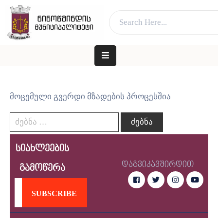
ვებ გვერდი მუშაობს სატესტო რეჟიმში
კარგი!
ᲛᲗᲐᲕᲐᲠᲘ
ᲛᲣᲜᲘᲪᲘᲞᲐᲚᲘᲢᲔᲢᲘᲡ
ᲨᲔᲡᲐᲮᲔᲑ
მოცემული გვერდი მზადების პროცესშია
ᲐᲓᲒᲘᲚᲝᲑᲠᲘᲕᲘ
ᲮᲔᲚᲘᲡᲣᲤᲚᲔᲑᲐ
ᲛᲔᲠᲘᲐ
სიახლეების
ᲓᲐ
დაგვიკავშირდით
ᲛᲔᲠᲘ
გამოწერა
ᲛᲝᲥᲐᲚᲐᲥᲔᲡ
ᲑᲘᲖᲜᲔᲡᲡ