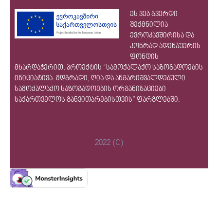
ეს ვებ გვერდი
ᲡᲔᲠᲕᲘᲡᲔᲑᲘ
შექმნილია
ევროკავშირისა და
ᲡᲐᲯᲐᲠᲝ
კონრად ადენაუერის
ᲘᲜᲤᲝᲠᲛᲐᲪᲘᲐ
ფონდის
მხარდაჭერით, პროექტის “სამოქალაქო საზოგადოების
ინიციატივა: მდგრადი, ღია და ანგარიშვალდებული
სამოქალაქო საზოგადოების ორგანიზაციები
საქართველოს განვითარებისთვის” ფარგლებში.
2022 (C)