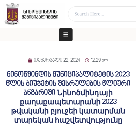
ვებ გვერდი მუშაობს სატესტო რეჟიმში
კარგი!
ᲛᲗᲐᲕᲐᲠᲘ
ᲛᲣᲜᲘᲪᲘᲞᲐᲚᲘᲢᲔᲢᲘᲡ
ᲨᲔᲡᲐᲮᲔᲑ
თებერვალი 22, 2024
12:29 pm
ᲐᲓᲒᲘᲚᲝᲑᲠᲘᲕᲘ
ნინოწმინდის მუნიციპალიტეტის 2023
ᲮᲔᲚᲘᲡᲣᲤᲚᲔᲑᲐ
წლის ბიუჯეტის შესრულების წლიური
ᲛᲔᲠᲘᲐ
ანგარიში Նինոծմինդայի
ᲓᲐ
քաղաքապետարանի 2023
ᲛᲔᲠᲘ
թվականի բյուջեի կատարման
ᲛᲝᲥᲐᲚᲐᲥᲔᲡ
տարեկան հաշվետվությունը
ᲑᲘᲖᲜᲔᲡᲡ