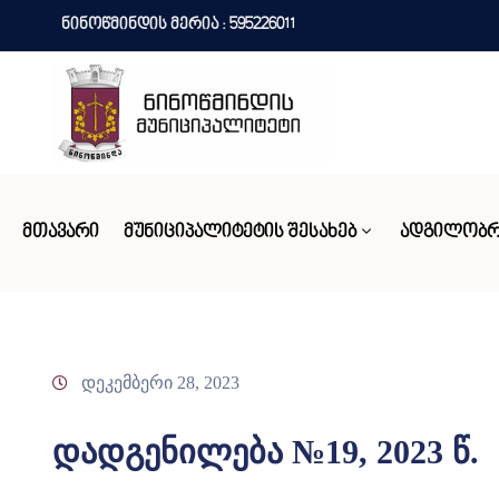
ნინოწმინდის მერია : 595226011
ᲛᲗᲐᲕᲐᲠᲘ
ᲛᲣᲜᲘᲪᲘᲞᲐᲚᲘᲢᲔᲢᲘᲡ ᲨᲔᲡᲐᲮᲔᲑ
ᲐᲓᲒᲘᲚᲝᲑᲠ
დეკემბერი 28, 2023
დადგენილება №19, 2023 წ.