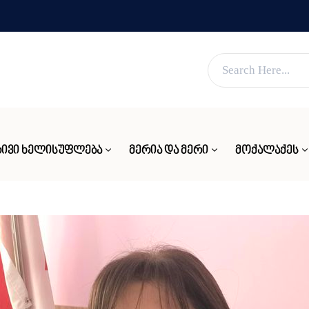
ვებ გვერდი მუშაობს სატესტო რეჟიმში
კარგი!
ᲘᲕᲘ ᲮᲔᲚᲘᲡᲣᲤᲚᲔᲑᲐ
ᲛᲔᲠᲘᲐ ᲓᲐ ᲛᲔᲠᲘ
ᲛᲝᲥᲐᲚᲐᲥᲔᲡ