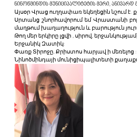
ნინოწმინდის მუნიციპალიტეტის მერი, ანივარდ
Այսօր Վրաց ուղղափառ եկեղեցին նշում է
Սրտանց շնորհավորում եմ Վրաստանի բոլո
մաղթում խաղաղություն և բարություն յուր
Թող մեր երկիրը լցվի , սիրով, երջանկությ
Երջանիկ Զատիկ:
Փառք Տիրոջը, Քրիստոս հարյավ ի մեռելոց :
Նինոծմինդայի մունիցիպալիտետի քաղա