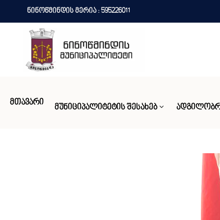
ნინოწმინდის მერია : 595226011
ᲛᲗᲐᲕᲐᲠᲘ
ᲛᲣᲜᲘᲪᲘᲞᲐᲚᲘᲢᲔᲢᲘᲡ ᲨᲔᲡᲐᲮᲔᲑ
ᲐᲓᲒᲘᲚᲝᲑᲠ