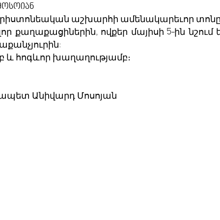
 მოსოიან
. քրիստոնեական աշխարհի ամենակարեւոր տոնը՝
ր քաղաքացիներին, ովքեր մայիսի 5-ին նշում ե
աքանչյուրին:
ամբ և հոգևոր խաղաղությամբ։
քապետ Անիվարդ Մոսոյան