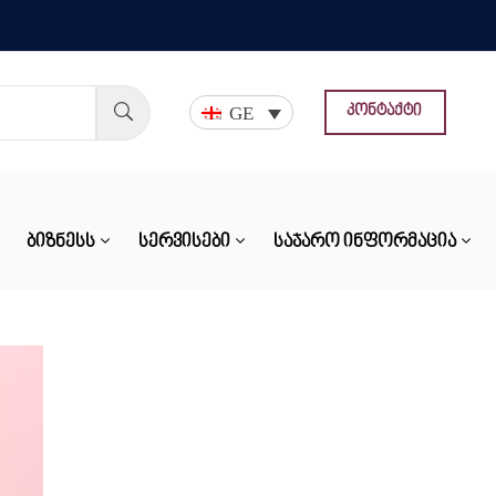
GE
კონტაქტი
ᲑᲘᲖᲜᲔᲡᲡ
ᲡᲔᲠᲕᲘᲡᲔᲑᲘ
ᲡᲐᲯᲐᲠᲝ ᲘᲜᲤᲝᲠᲛᲐᲪᲘᲐ