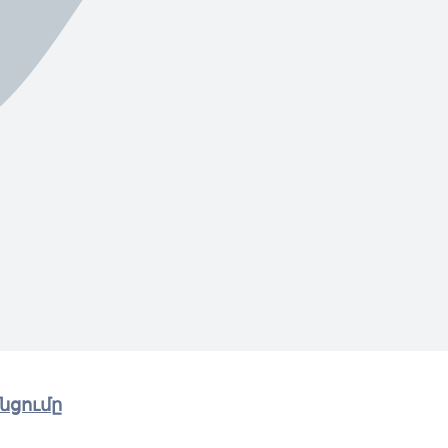
նցումը