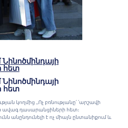
մ Նինոծմինդայի
ի հետ
մ Նինոծմինդայի
ի հետ
ն կողմից ,,Ոչ բռնությանը՛ ՛արշավի
ի ավագ դասարանցիների հետ։
նն անընդունելի է ոչ միայն ընտանիքում և